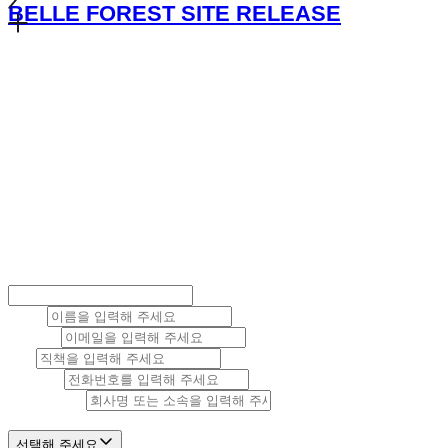
BELLE FOREST SITE RELEASE
Make Project
프로젝트가
있으신가요?
유연한 크리에이티브로 핵심을 향해 다가갑니다.
더 나은 UI/UX, 더 나은 아이덴티티,
더 나은 가치를 향해 나아갑니다.
COMPANY INFO
이름
*
이메일
*
직책
전화번호
기업 및 소속
서비스 분야
선택해 주세요