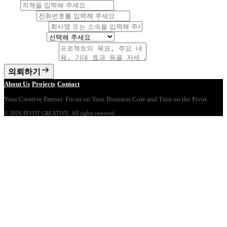
직책
전화번호
기업 및 소속
서비스 분야
프로젝트 내용
*
의뢰하기
About Us
Projects
Contact
·
·
Your Creative Partner. Focus on Your Business Core and Turn on the Pivot.
©
2026
PIVOT CREATIVE. All rights reserved.